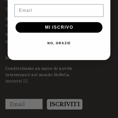
Contacts
Email
Termes et conditions
Retours et
remboursements
MI ISCRIVO
Recedere dal contratto
qui
NO, GRAZIE
Iscriviti alla newsletter
Condividiamo un sacco di novità
interessanti sul mondo HoReCa,
iscriviti 👇🏼.
Email
ISCRIVITI