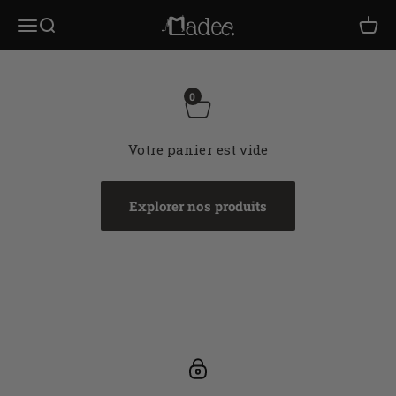
Passer au contenu
MADEE® • TOVAGLIETTE ARTIGIANA
Ouvrir la navigation
OUVRIR LA RECHERCHE
VOIR
0
Votre panier est vide
Explorer nos produits